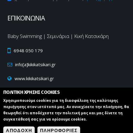
CAPTCHA
This
ΕΠΙΚΟΙΝΩΝΙΑ
question is
for testing
whether or
Baby Swimming | Σεμινάρια | Κική Κατσικάρη
not you are
a human
6948 050 179
visitor and
to prevent
automated
info[a]kikikatsikari.gr
spam
submissions.
www.kikikatsikari.gr
5+2
ΠΟΛΙΤΙΚΗ ΧΡΗΣΗΣ COOKIES
Χρησιμοποιούμε cookies για τη διασφάλιση της καλύτερης
περιήγησης στον ιστότοπό μας. Αν συνεχίσετε την πλοήγηση, θα
θεωρηθεί ότι αποδέχεστε την πολιτική μας και μας δίνετε τη
συγκατάθεσή σας για να ορίσουμε cookies.
Κική Κατσικάρη | Baby Swimming - Εγκυμοσύνη © 2021
Κατασκευή ιστοσελίδων Istology | Web & Marketing Solutions
ΑΠΟΔΟΧΗ
ΠΛΗΡΟΦΟΡΙΕΣ