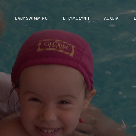
Παράκαμψη
προς το
κυρίως
BABY SWIMMING
ΕΓΚΥΜΟΣΥΝΗ
ΛΟΧΕΙΑ
Ε
περιεχόμενο