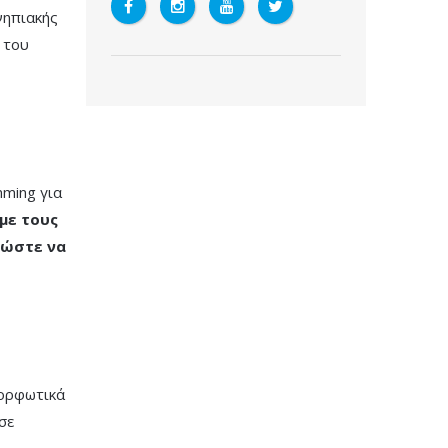
νηπιακής
 του
mming για
με τους
 ώστε να
μορφωτικά
σε