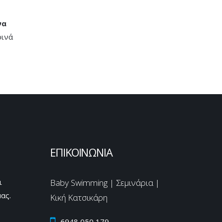
να
ρινά
ΕΠΙΚΟΙΝΩΝΙΑ
ι
Baby Swimming | Σεμινάρια |
ας.
Κική Κατσικάρη
6948 050 179