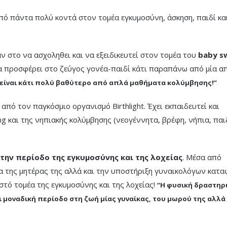
πό πάντα πολύ κοντά στον τομέα εγκυμοσύνη, άσκηση, παιδί κα
αν στο να ασχοληθει και να εξειδικευτεί στον τομέα του
baby s
 προσφέρει στο ζεύγος γονέα-παιδί κάτι παραπάνω από μία α
 είναι κάτι πολύ βαθύτερο από απλά μαθήματα κολύμβησης!”
 από τον παγκόσμιο οργανισμό Birthlight. Έχει εκπαιδευτεί και
ng και της νηπιακής κολύμβησης (νεογέννητα, βρέφη, νήπια, παι
την περίοδο της εγκυμοσύνης και της λοχείας
. Μέσα από
α της μητέρας της αλλά και την υποστήριξη γυναικολόγων κατα
ιστό τομέα της εγκυμοσύνης και της λοχείας!
“Η φυσική δραστηρ
αι μοναδική περίοδο στη ζωή μίας γυναίκας, του μωρού της αλλά