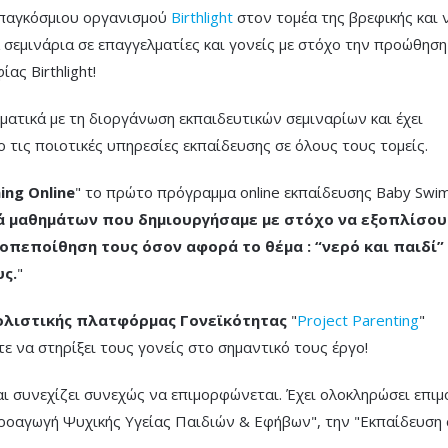
παγκόσμιου οργανισμού
Birthlight
στον τομέα της βρεφικής και 
 σεμινάρια σε επαγγελματίες και γονείς με στόχο την προώθηση
ας Birthlight!
ματικά με τη διοργάνωση εκπαιδευτικών σεμιναρίων και έχει
 τις ποιοτικές υπηρεσίες εκπαίδευσης σε όλους τους τομείς.
ng Online
" το πρώτο πρόγραμμα online εκπαίδευσης Baby Swi
ά μαθημάτων που δημιουργήσαμε με στόχο να εξοπλίσου
τοπεποίθηση τους όσον αφορά το θέμα : “νερό και παιδί”
υς.
"
ολιστικής πλατφόρμας Γονεϊκότητας
"
Project Parenting
"
τε να στηρίξει
τους γονείς στο σημαντικό τους έργο!
και συνεχίζει συνεχώς να επιμορφώνεται. Έχει ολοκληρώσει επι
Προαγωγή Ψυχικής Υγείας Παιδιών & Εφήβων", την "Εκπαίδευση 