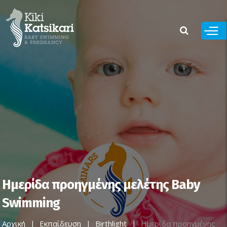
Παράκαμψη
προς το
κυρίως
περιεχόμενο
Ημερίδα προηγμένης μελέτης Baby
Swimming
Αρχική
Εκπαίδευση
Birthlight
Ημερίδα προηγμένης