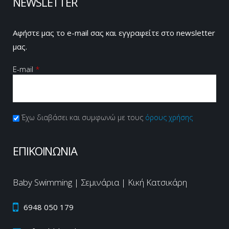
NEWSLETTER
Αφήστε μας το e-mail σας και εγγραφείτε στο newsletter
μας.
E-mail
*
Πολιτική Απορρήτου
Έχω διαβάσει και συμφωνώ με τους
*
όρους χρήσης
CAPTCHA
This
ΕΠΙΚΟΙΝΩΝΙΑ
question is
for testing
whether or
Baby Swimming | Σεμινάρια | Κική Κατσικάρη
not you are
a human
6948 050 179
visitor and
to prevent